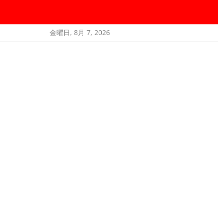
コ
金曜日, 8月 7, 2026
ン
テ
大正ロマン館は8月17日まで無休で営業しております
ン
ツ
へ
ス
キ
ッ
プ