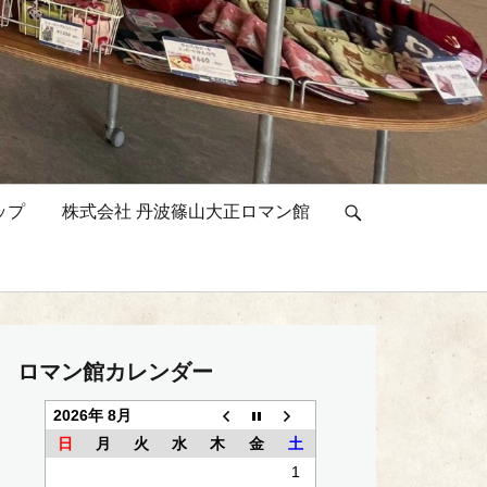
ップ
株式会社 丹波篠山大正ロマン館
検
索
ロマン館カレンダー
2026年 8月
日
月
火
水
木
金
土
1