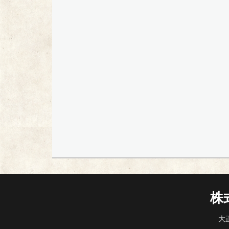
ゲ
ー
シ
ョ
ン
株
大