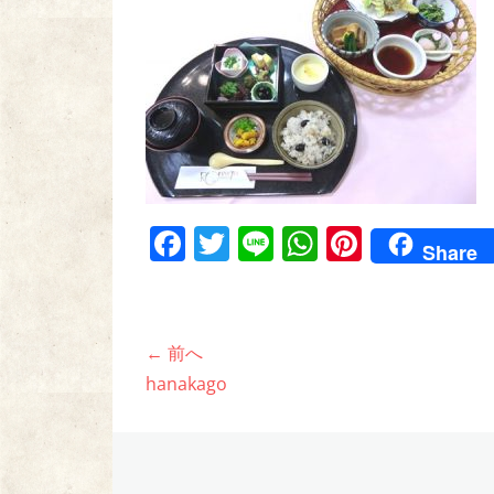
F
T
Li
W
Pi
Share
a
w
n
h
nt
c
itt
e
at
er
e
er
s
e
投
← 前へ
b
A
st
稿
前
hanakago
o
p
の
ナ
o
p
投
ビ
稿:
k