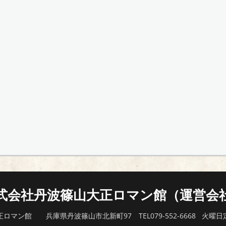
式会社丹波篠山大正ロマン館（運営会
正ロマン館 兵庫県丹波篠山市北新町97 TEL079-552-6668 火曜日