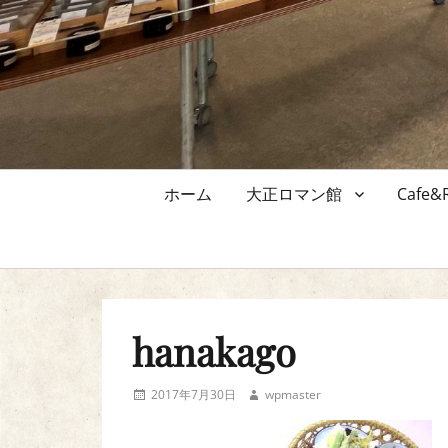
メ
ホーム
大正ロマン館
Cafe
イ
ン
メ
ニ
ュ
hanakago
ー
投
投
2017年7月30日
wpmaster
稿
稿
日
者