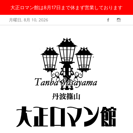
大正ロマン館は8月17日まで休まず営業しております
コ
月曜日, 8月 10, 2026
Facebook
Instag
ン
丹波篠山 大正ロ
大正ロマン館は8月17日まで無休で営業しております
テ
マン館
ン
ツ
へ
ス
キ
ッ
プ