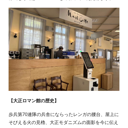
【大正ロマン館の歴史】
歩兵第70連隊の兵舎にならったレンガの腰台、屋上に
そびえる火の見櫓、大正モダニズムの面影を今に伝え