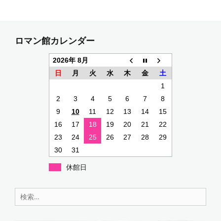
c
itt
e
at
er
e
er
s
e
b
A
st
ロマン館カレンダー
o
p
2026年 8月
o
p
日
月
火
水
木
金
土
k
1
2
3
4
5
6
7
8
9
10
11
12
13
14
15
16
17
18
19
20
21
22
23
24
25
26
27
28
29
30
31
休館日
検
索: