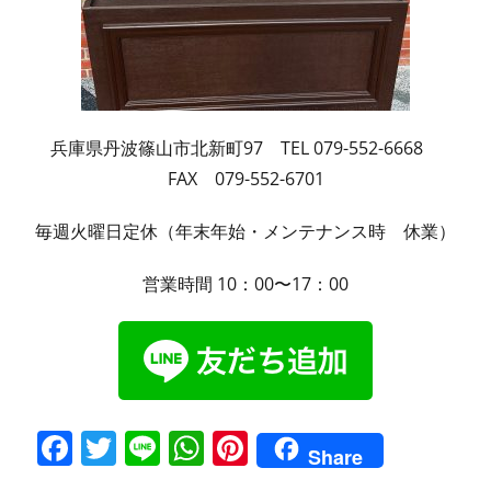
兵庫県丹波篠山市北新町97 TEL 079-552-6668
FAX 079-552-6701
毎週火曜日定休（年末年始・メンテナンス時 休業）
営業時間 10：00〜17：00
F
T
Li
W
Pi
Share
a
w
n
h
nt