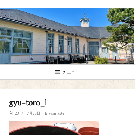
メニュー
gyu-toro_l
投
投
2017年7月30日
wpmaster
稿
稿
日
者