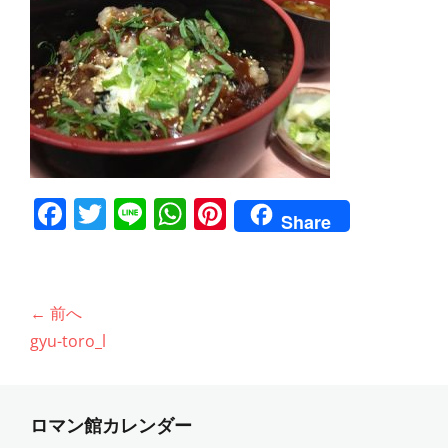
F
T
Li
W
Pi
Share
a
w
n
h
nt
c
itt
e
at
er
e
er
s
e
投
← 前へ
b
A
st
稿
前
gyu-toro_l
ナ
o
p
の
ビ
o
p
投
ゲ
稿:
ロマン館カレンダー
k