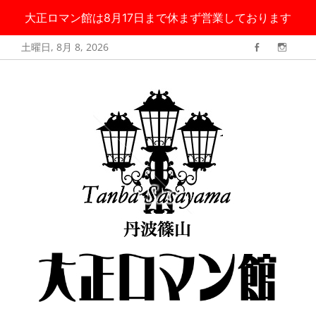
大正ロマン館は8月17日まで休まず営業しております
コ
土曜日, 8月 8, 2026
Facebook
Instag
ン
丹波篠山 大正ロ
大正ロマン館は8月17日まで無休で営業しております
テ
マン館
ン
ツ
へ
ス
キ
ッ
プ