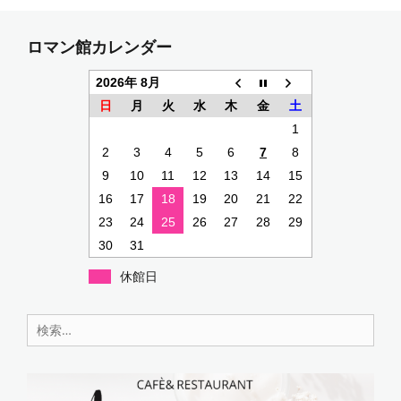
o
p
ビ
o
p
投
ゲ
稿:
ロマン館カレンダー
k
ー
2026年 8月
シ
日
月
火
水
木
金
土
ョ
1
ン
2
3
4
5
6
7
8
9
10
11
12
13
14
15
16
17
18
19
20
21
22
23
24
25
26
27
28
29
30
31
休館日
検
索: