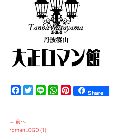
F
T
Li
W
Pi
Share
a
w
n
h
nt
c
itt
e
at
er
e
er
s
e
投
← 前へ
b
A
st
稿
前
romanLOGO (1)
ナ
の