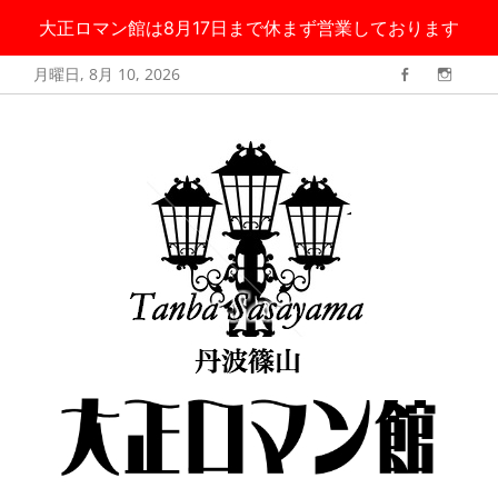
大正ロマン館は8月17日まで休まず営業しております
コ
月曜日, 8月 10, 2026
Facebook
Instag
ン
丹波篠山 大正ロ
大正ロマン館は8月17日まで無休で営業しております
テ
マン館
ン
ツ
へ
ス
キ
ッ
プ