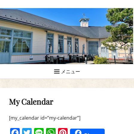
メニュー
My Calendar
[my_calendar id=”my-calendar”]
F
T
Li
W
Pi