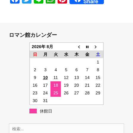
Share
a
w
n
h
nt
c
itt
e
at
er
e
er
s
e
b
A
st
ロマン館カレンダー
o
p
2026年 8月
o
p
日
月
火
水
木
金
土
k
1
2
3
4
5
6
7
8
9
10
11
12
13
14
15
16
17
18
19
20
21
22
23
24
25
26
27
28
29
30
31
休館日
検