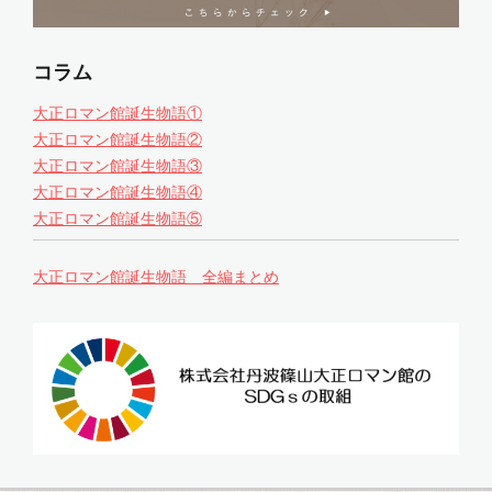
コラム
大正ロマン館誕生物語①
大正ロマン館誕生物語②
大正ロマン館誕生物語③
大正ロマン館誕生物語④
大正ロマン館誕生物語⑤
大正ロマン館誕生物語 全編まとめ