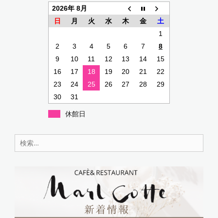
ー
2026年 8月
シ
日
月
火
水
木
金
土
ョ
1
ン
2
3
4
5
6
7
8
9
10
11
12
13
14
15
16
17
18
19
20
21
22
23
24
25
26
27
28
29
30
31
休館日
検
索: