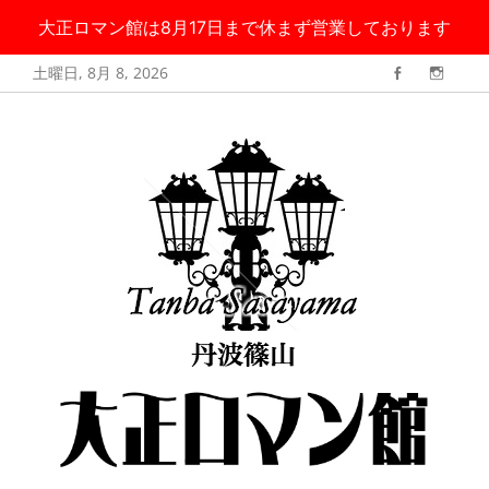
大正ロマン館は8月17日まで休まず営業しております
コ
土曜日, 8月 8, 2026
Facebook
Instag
ン
丹波篠山 大正ロ
大正ロマン館は8月17日まで無休で営業しております
テ
マン館
ン
ツ
へ
ス
キ
ッ
プ