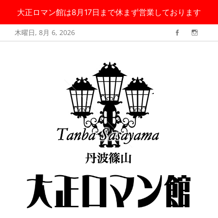
大正ロマン館は8月17日まで休まず営業しております
コ
木曜日, 8月 6, 2026
Facebook
Instag
ン
丹波篠山 大正ロ
大正ロマン館は8月17日まで無休で営業しております
テ
マン館
ン
ツ
へ
ス
キ
ッ
プ