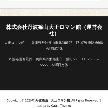
株式会社丹波篠山大正ロマン館（運営会
社）
大正ロマン館 兵庫県丹波篠山市北新町97 TEL079-552-6668
火曜日定休
丹波篠山百景館 兵庫県丹波篠山市二階町58 TEL079-552-
5555 木曜日定休
Copyright © 2026年
丹波篠山 大正ロマン館
. All Rights Reserved. |
Lucida by
Catch Themes