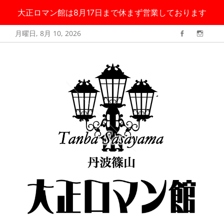
大正ロマン館は8月17日まで休まず営業しております
コ
月曜日, 8月 10, 2026
Facebook
Instag
ン
丹波篠山 大正ロ
大正ロマン館は8月17日まで無休で営業しております
テ
マン館
ン
ツ
へ
ス
キ
ッ
プ