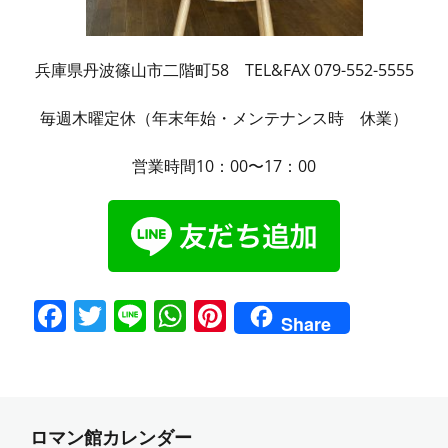
兵庫県丹波篠山市二階町58 TEL&FAX 079-552-5555
毎週木曜定休（年末年始・メンテナンス時 休業）
営業時間10：00〜17：00
F
T
Li
W
Pi
Share
a
w
n
h
nt
c
itt
e
at
er
e
er
s
e
b
A
st
ロマン館カレンダー