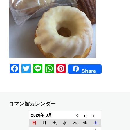
F
T
Li
W
Pi
Share
a
w
n
h
nt
c
itt
e
at
er
e
er
s
e
b
A
st
ロマン館カレンダー
o
p
2026年 8月
o
p
日
月
火
水
木
金
土