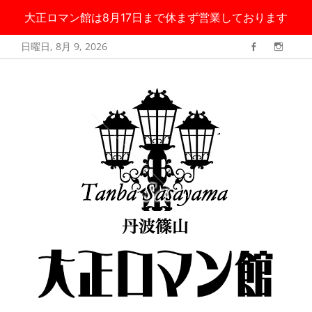
大正ロマン館は8月17日まで休まず営業しております
コ
日曜日, 8月 9, 2026
Facebook
Instag
ン
丹波篠山 大正ロ
大正ロマン館は8月17日まで無休で営業しております
テ
マン館
ン
ツ
へ
ス
キ
ッ
プ