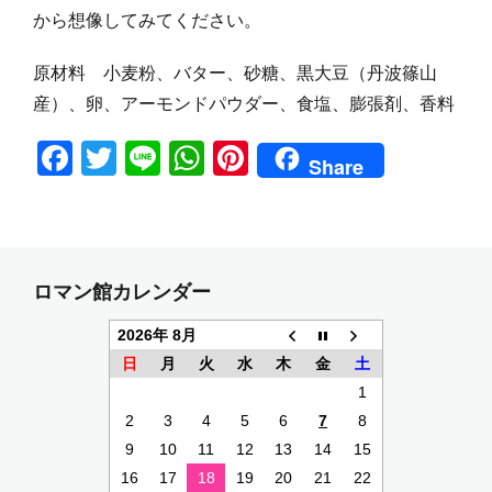
から想像してみてください。
原材料 小麦粉、バター、砂糖、黒大豆（丹波篠山
産）、卵、アーモンドパウダー、食塩、膨張剤、香料
F
T
Li
W
Pi
Share
a
w
n
h
nt
c
itt
e
at
er
e
er
s
e
b
A
st
ロマン館カレンダー
o
p
2026年 8月
o
p
日
月
火
水
木
金
土
k
1
2
3
4
5
6
7
8
9
10
11
12
13
14
15
16
17
18
19
20
21
22