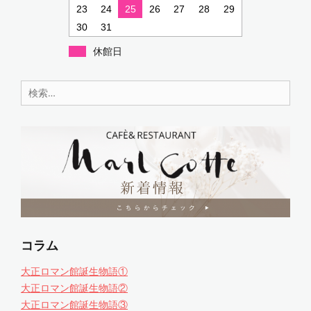
23
24
25
26
27
28
29
30
31
休館日
検
索:
コラム
大正ロマン館誕生物語①
大正ロマン館誕生物語②
大正ロマン館誕生物語③