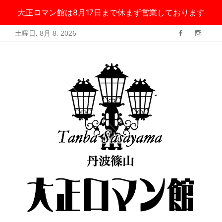
大正ロマン館は8月17日まで休まず営業しております
コ
土曜日, 8月 8, 2026
Facebook
Instag
ン
丹波篠山 大正ロ
大正ロマン館は8月17日まで無休で営業しております
テ
マン館
ン
ツ
へ
ス
キ
ッ
プ