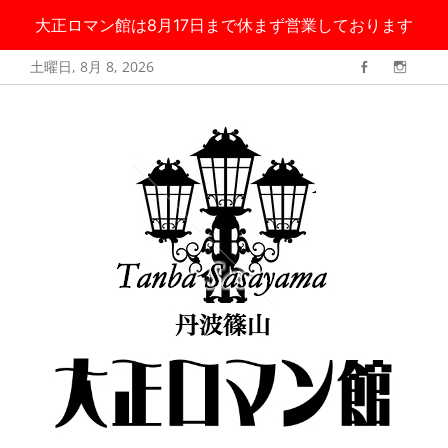
大正ロマン館は8月17日まで休まず営業しております
コ
土曜日, 8月 8, 2026
Facebook
Instag
ン
丹波篠山 大正ロ
大正ロマン館は8月17日まで無休で営業しております
テ
マン館
ン
ツ
へ
ス
キ
ッ
プ