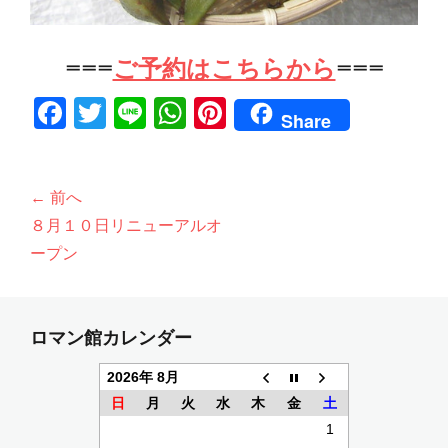
===
ご予約はこちらから
===
F
T
Li
W
Pi
Share
a
w
n
h
nt
c
itt
e
at
er
投
← 前へ
e
er
s
e
稿
前
８月１０日リニューアルオ
b
A
st
ナ
の
ープン
o
p
ビ
投
o
p
ゲ
稿:
k
ー
ロマン館カレンダー
シ
2026年 8月
ョ
日
月
火
水
木
金
土
ン
1