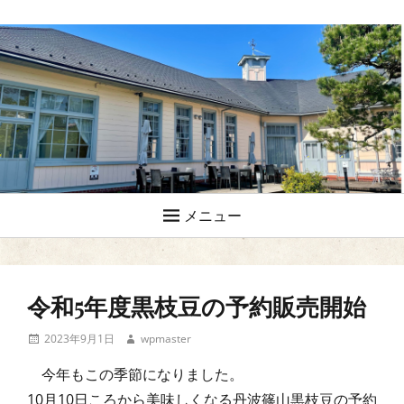
メニュー
令和5年度黒枝豆の予約販売開始
投
投
2023年9月1日
wpmaster
稿
稿
今年もこの季節になりました。
日
者
10月10日ころから美味しくなる丹波篠山黒枝豆の予約