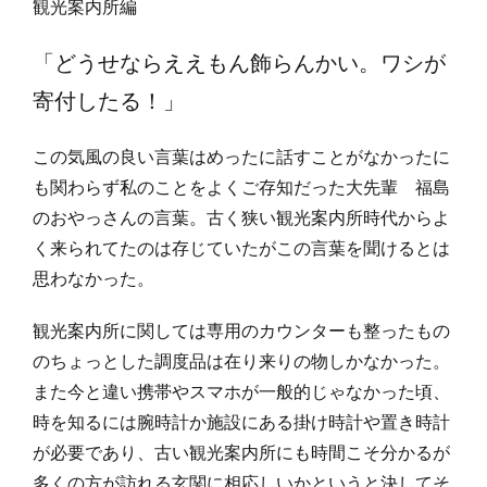
観光案内所編
「どうせならええもん飾らんかい。ワシが
寄付したる！」
この気風の良い言葉はめったに話すことがなかったに
も関わらず私のことをよくご存知だった大先輩 福島
のおやっさんの言葉。古く狭い観光案内所時代からよ
く来られてたのは存じていたがこの言葉を聞けるとは
思わなかった。
観光案内所に関しては専用のカウンターも整ったもの
のちょっとした調度品は在り来りの物しかなかった。
また今と違い携帯やスマホが一般的じゃなかった頃、
時を知るには腕時計か施設にある掛け時計や置き時計
が必要であり、古い観光案内所にも時間こそ分かるが
多くの方が訪れる玄関に相応しいかというと決してそ