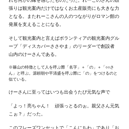
れも何かの縁を感じたものだった。れーこのさんの頑
張りは観光案内だけではなくお土産販売にも大きな力
となる。またれーこさんの人のつながりがロマン館の
発展を支えることになる。
そして観光案内と言えばボランティアの観光案内グル
ープ「ディスカバーささやま」のリーダーで創設者
山内のけーさんである。
※篠山の特徴として人を呼ぶ際「名字」＋「の」＋「○○さ
ん」と呼ぶ。源頼朝や平清盛を呼ぶ際に「の」をつけるのと
似ている。
けーさんに至ってはいつも出会うたび元気な声で
「よっ！亮ちゃん！ 頑張っとるのぉ。親父さん元気
こぉ？」だった。
このフレーズワンセットで「こんにちわ」であり「お