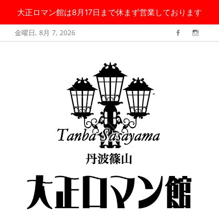
大正ロマン館は8月17日まで休まず営業しております
コ
金曜日, 8月 7, 2026
Facebook
Instag
ン
丹波篠山 大正ロ
大正ロマン館は8月17日まで無休で営業しております
テ
マン館
ン
ツ
へ
ス
キ
ッ
プ