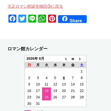
大正ロマン館誕生物語③に戻る
F
T
Li
W
Pi
Share
a
w
n
h
nt
c
itt
e
at
er
e
er
s
e
b
A
st
ロマン館カレンダー
o
p
2026年 8月
o
p
日
月
火
水
木
金
土
k
1
2
3
4
5
6
7
8
9
10
11
12
13
14
15
16
17
18
19
20
21
22
23
24
25
26
27
28
29
30
31